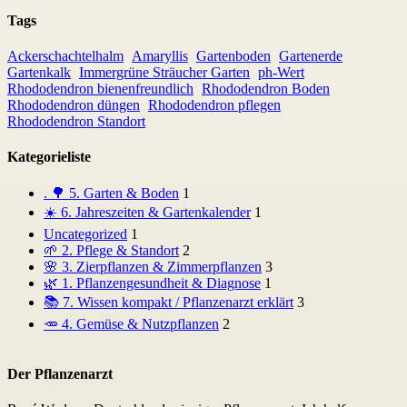
Tags
Ackerschachtelhalm
Amaryllis
Gartenboden
Gartenerde
Gartenkalk
Immergrüne Sträucher Garten
ph-Wert
Rhododendron bienenfreundlich
Rhododendron Boden
Rhododendron düngen
Rhododendron pflegen
Rhododendron Standort
Kategorieliste
. 🌳 5. Garten & Boden
1
☀️ 6. Jahreszeiten & Gartenkalender
1
Uncategorized
1
🌱 2. Pflege & Standort
2
🌸 3. Zierpflanzen & Zimmerpflanzen
3
🌿 1. Pflanzengesundheit & Diagnose
1
📚 7. Wissen kompakt / Pflanzenarzt erklärt
3
🥕 4. Gemüse & Nutzpflanzen
2
Der Pflanzenarzt